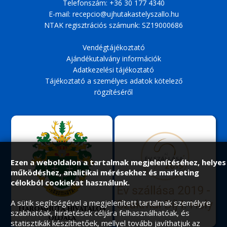
Telefonszám:
+36 30 177 4340
E-mail:
recepcio@ujhutakastelyszallo.hu
NTAK regisztrációs számunk: SZ19000686
Vendégtájékoztató
Ajándékutalvány információk
Adatkezelési tájékoztató
Tájékoztató a személyes adatok kötelező
rögzítéséről
Ezen a weboldalon a tartalmak megjelenítéséhez, helyes
működéshez, analitikai mérésekhez és marketing
célokból cookiekat használunk.
A sütik segítségével a megjelenített tartalmak személyre
Háromhuta hivatalos
szabhatóak, hirdetések céljára felhasználhatóak, és
oldala
statisztikák készíthetőek, mellyel tovább javíthatjuk az