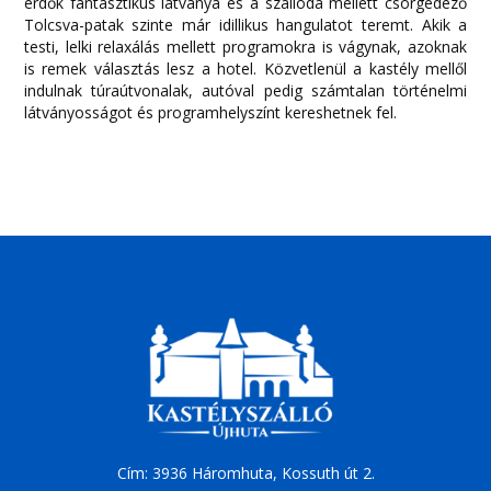
erdők fantasztikus látványa és a szálloda mellett csörgedező
Tolcsva-patak szinte már idillikus hangulatot teremt. Akik a
testi, lelki relaxálás mellett programokra is vágynak, azoknak
is remek választás lesz a hotel. Közvetlenül a kastély mellől
indulnak túraútvonalak, autóval pedig számtalan történelmi
látványosságot és programhelyszínt kereshetnek fel.
Cím: 3936 Háromhuta, Kossuth út 2.