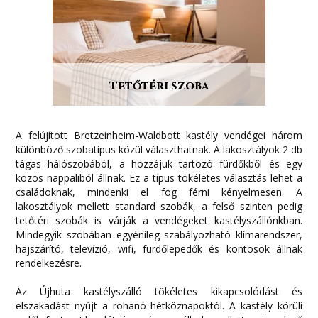
Tetőtéri szoba
A felújított Bretzeinheim-Waldbott kastély vendégei három
különböző szobatípus közül választhatnak. A lakosztályok 2 db
tágas hálószobából, a hozzájuk tartozó fürdőkből és egy
közös nappaliból állnak. Ez a típus tökéletes választás lehet a
családoknak, mindenki el fog férni kényelmesen. A
lakosztályok mellett standard szobák, a felső szinten pedig
tetőtéri szobák is várják a vendégeket kastélyszállónkban.
Mindegyik szobában egyénileg szabályozható klímarendszer,
hajszárító, televízió, wifi, fürdőlepedők és köntösök állnak
rendelkezésre.
Az Újhuta kastélyszálló tökéletes kikapcsolódást és
elszakadást nyújt a rohanó hétköznapoktól. A kastély körüli