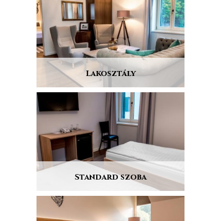
GALÉRIA
KAPCSOLAT
+36 30 177 4340
recepcio@ujhutakastelyszallo.hu
Lakosztály
Standard szoba