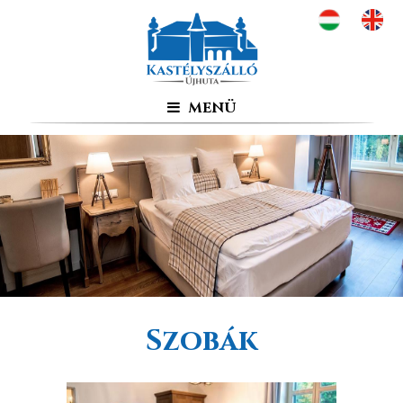
MENÜ
KASTÉLYSZÁLLÓ
A kastély jelene
A kastély múltja
SZOBÁK
SZOLGÁLTATÁSOK
ÉTTEREM
Étlap
Itallap
PROGRAMOK
Szobák
Főbb látványosságok
Gyalogos és biciklis túrák
Autós túrák
Háromhuta hivatalos oldala
FOGLALÁS