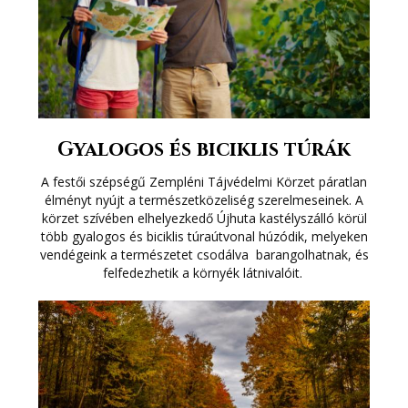
Gyalogos és biciklis túrák
A festői szépségű Zempléni Tájvédelmi Körzet páratlan
élményt nyújt a természetközeliség szerelmeseinek. A
körzet szívében elhelyezkedő Újhuta kastélyszálló körül
több gyalogos és biciklis túraútvonal húzódik, melyeken
vendégeink a természetet csodálva barangolhatnak, és
felfedezhetik a környék látnivalóit.