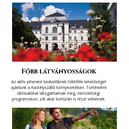
GALÉRIA
KAPCSOLAT
+36 30 177 4340
recepcio@ujhutakastelyszallo.hu
Főbb látványosságok
Az aktív pihenést kedvelőknek többféle lehetőséget
ajánlunk a Kastélyszálló környezetében. Történelmi
látnivalókat látogathatnak meg, nemzetiségi
programokon, sőt akár bortúrán is részt vehetnek.