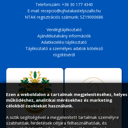
Telefonszám:
+36 30 177 4340
E-mail:
recepcio@ujhutakastelyszallo.hu
NTAK regisztrációs számunk: SZ19000686
Vendégtájékoztató
Ajándékutalvány információk
Adatkezelési tájékoztató
Tájékoztató a személyes adatok kötelező
rögzítéséről
Ezen a weboldalon a tartalmak megjelenítéséhez, helyes
működéshez, analitikai mérésekhez és marketing
célokból cookiekat használunk.
A sütik segítségével a megjelenített tartalmak személyre
Háromhuta hivatalos
szabhatóak, hirdetések céljára felhasználhatóak, és
oldala