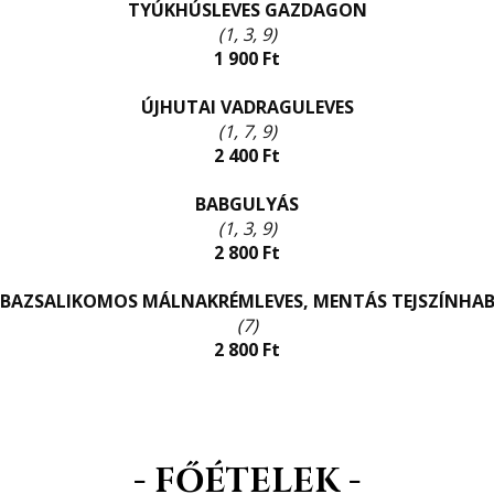
TYÚKHÚSLEVES GAZDAGON
(1, 3, 9)
1 900 Ft
ÚJHUTAI VADRAGULEVES
(1, 7, 9)
2 400 Ft
BABGULYÁS
(1, 3, 9)
2 800 Ft
BAZSALIKOMOS MÁLNAKRÉMLEVES, MENTÁS TEJSZÍNHA
(7)
2 800 Ft
- FŐÉTELEK -