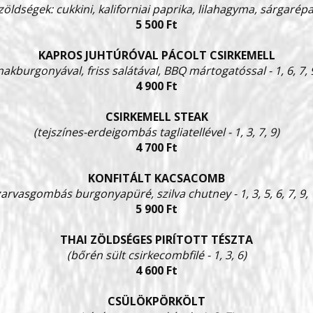
 zöldségek: cukkini, kaliforniai paprika, lilahagyma, sárgarépa,
5 500 Ft
KAPROS JUHTÚRÓVAL PÁCOLT CSIRKEMELL
nakburgonyával, friss salátával, BBQ mártogatóssal - 1, 6, 7, 9
4 900 Ft
CSIRKEMELL STEAK
(tejszínes-erdeigombás tagliatellével - 1, 3, 7, 9)
4 700 Ft
KONFITÁLT KACSACOMB
zarvasgombás burgonyapüré, szilva chutney - 1, 3, 5, 6, 7, 9, 
5 900 Ft
THAI ZÖLDSÉGES PIRÍTOTT TÉSZTA
(bőrén sült csirkecombfilé - 1, 3, 6)
4 600 Ft
CSÜLÖKPÖRKÖLT