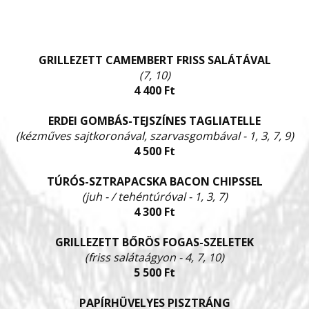
GRILLEZETT CAMEMBERT FRISS SALÁTÁVAL
(7, 10)
4 400 Ft
ERDEI GOMBÁS-TEJSZÍNES TAGLIATELLE
(kézműves sajtkoronával, szarvasgombával - 1, 3, 7, 9)
4 500 Ft
TÚRÓS-SZTRAPACSKA BACON CHIPSSEL
(juh - / tehéntúróval - 1, 3, 7)
4 300 Ft
GRILLEZETT BŐRÖS FOGAS-SZELETEK
(friss salátaágyon - 4, 7, 10)
5 500 Ft
PAPÍRHÜVELYES PISZTRÁNG