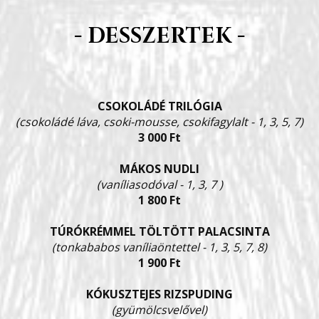
- DESSZERTEK -
CSOKOLÁDÉ TRILÓGIA
(csokoládé láva, csoki-mousse, csokifagylalt - 1, 3, 5, 7)
3 000 Ft
MÁKOS NUDLI
(vaníliasodóval - 1, 3, 7 )
1 800 Ft
TÚRÓKRÉMMEL TÖLTÖTT PALACSINTA
(tonkababos vaníliaöntettel - 1, 3, 5, 7, 8)
1 900 Ft
KÓKUSZTEJES RIZSPUDING
(gyümölcsvelővel)