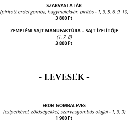
SZARVASTATÁR
(pirított erdei gomba, hagymalekvár, pirítós - 1, 3, 5, 6, 9, 10
3 800 Ft
ZEMPLÉNI SAJT MANUFAKTÚRA – SAJT ÍZELÍTŐJE
(1, 7, 8)
3 800 Ft
- LEVESEK -
ERDEI GOMBALEVES
(csipetkével, zöldségekkel, szarvasgombás olajjal - 1, 3, 9)
1 900 Ft