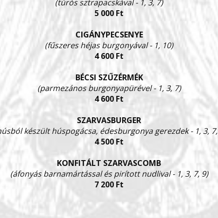
(túrós sztrapacskával - 1, 3, 7)
5 000 Ft
CIGÁNYPECSENYE
(fűszeres héjas burgonyával - 1, 10)
4 600 Ft
BÉCSI SZŰZÉRMÉK
(parmezános burgonyapürével - 1, 3, 7)
4 600 Ft
SZARVASBURGER
úsból készült húspogácsa, édesburgonya gerezdek - 1, 3, 7, 
4 500 Ft
KONFITÁLT SZARVASCOMB
(áfonyás barnamártással és pirított nudlival - 1, 3, 7, 9)
7 200 Ft