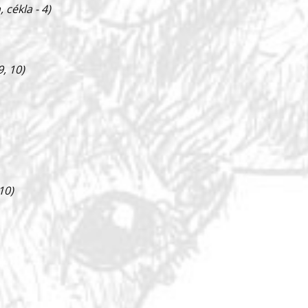
 cékla - 4)
, 10)
10)