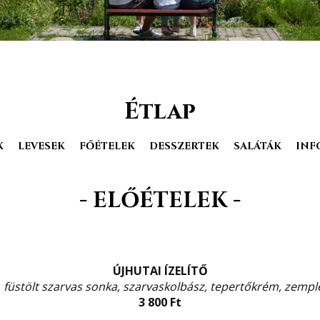
Étlap
K
LEVESEK
FŐÉTELEK
DESSZERTEK
SALÁTÁK
INF
- ELŐÉTELEK -
ÚJHUTAI ÍZELÍTŐ
füstölt szarvas sonka, szarvaskolbász, tepertőkrém, zempléni
3 800 Ft